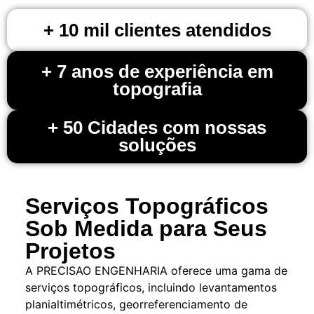
+ 10 mil clientes atendidos
+ 7 anos de experiência em
topografia
+ 50 Cidades com nossas
soluções
L
Serviços Topográficos
B
Sob Medida para Seus
A
E
Projetos
o
A PRECISAO ENGENHARIA oferece uma gama de
s
serviços topográficos, incluindo levantamentos
e
planialtimétricos, georreferenciamento de
d