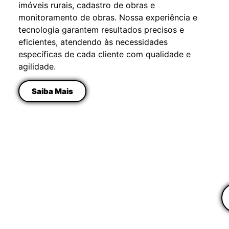
imóveis rurais, cadastro de obras e
Ba
monitoramento de obras. Nossa experiência e
e
tecnologia garantem resultados precisos e
p
eficientes, atendendo às necessidades
a
específicas de cada cliente com qualidade e
an
agilidade.
e
m
Saiba Mais
d
f
d
c
d
c
ri
M